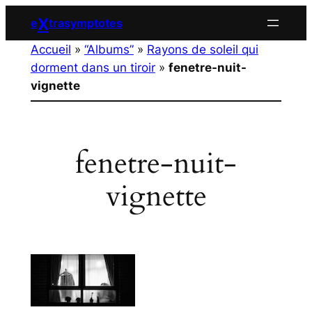
Aller
X
e
trasymptotes
au
Accueil
»
“Albums”
»
Rayons de soleil qui
contenu
dorment dans un tiroir
»
fenetre-nuit-
vignette
fenetre-nuit-
vignette