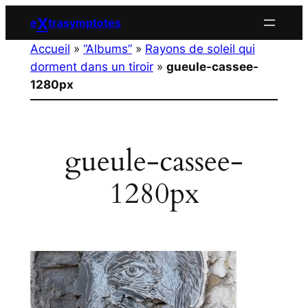
Aller
X
e
trasymptotes
au
Accueil
»
“Albums”
»
Rayons de soleil qui
contenu
dorment dans un tiroir
»
gueule-cassee-
1280px
gueule-cassee-
1280px