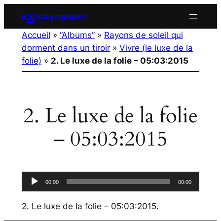
Aller
X
e
trasymptotes
au
Accueil
»
“Albums”
»
Rayons de soleil qui
contenu
dorment dans un tiroir
»
Vivre (le luxe de la
folie)
»
2. Le luxe de la folie – 05:03:2015
2. Le luxe de la folie
– 05:03:2015
Lecteur
00:00
00:00
audio
2. Le luxe de la folie – 05:03:2015
.