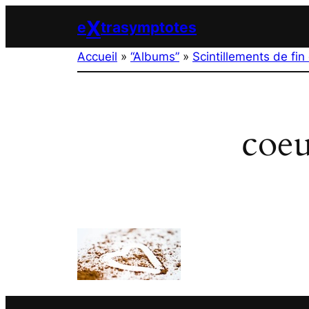
Aller
X
e
trasymptotes
au
contenu
Accueil
»
“Albums”
»
Scintillements de fi
coeu