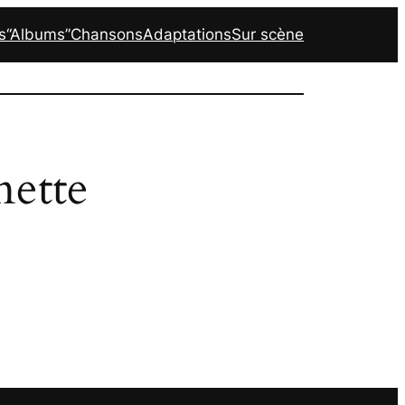
s
“Albums”
Chansons
Adaptations
Sur scène
nette