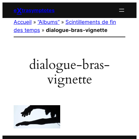
Aller
X
e
trasymptotes
au
Accueil
»
“Albums”
»
Scintillements de fin
contenu
des temps
»
dialogue-bras-vignette
dialogue-bras-
vignette