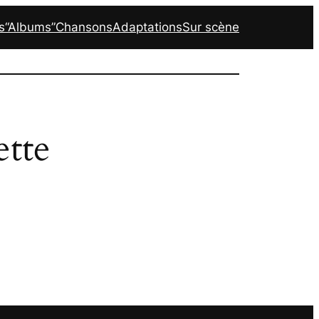
s
“Albums”
Chansons
Adaptations
Sur scène
ette