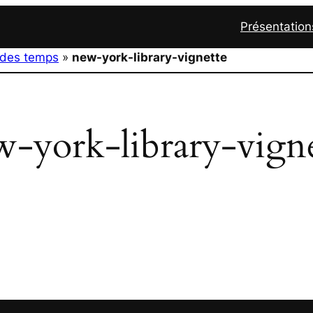
Présentation
n des temps
»
new-york-library-vignette
-york-library-vign