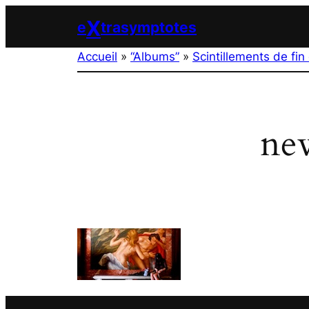
Aller
X
e
trasymptotes
au
contenu
Accueil
»
“Albums”
»
Scintillements de fi
new