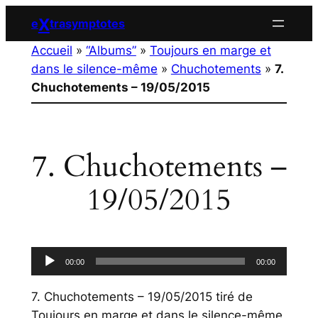
Aller
X
e
trasymptotes
au
Accueil
»
“Albums”
»
Toujours en marge et
contenu
dans le silence-même
»
Chuchotements
»
7.
Chuchotements – 19/05/2015
7. Chuchotements –
19/05/2015
Lecteur
00:00
00:00
audio
7. Chuchotements – 19/05/2015
tiré de
Toujours en marge et dans le silence-même