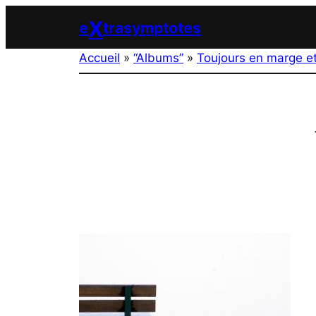
Aller
X
e
trasymptotes
au
contenu
Accueil
»
“Albums”
»
Toujours en marge e