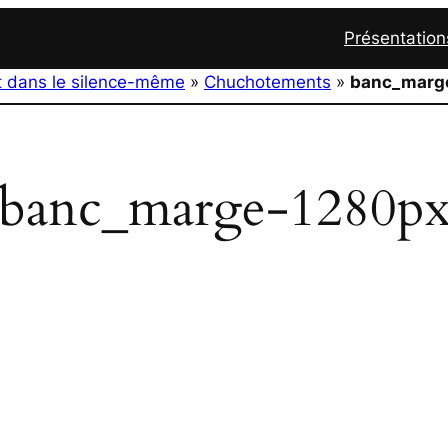
Présentation
t dans le silence-même
»
Chuchotements
»
banc_marg
banc_marge-1280p