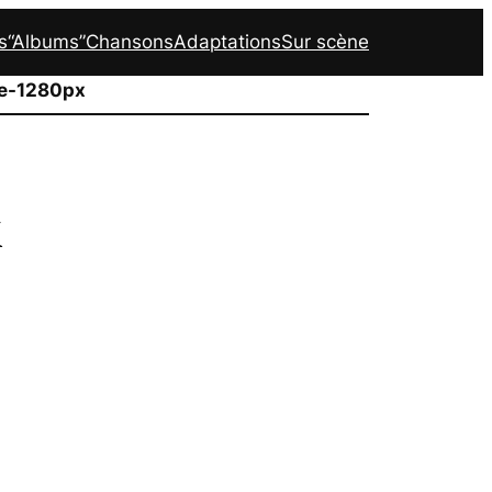
s
“Albums”
Chansons
Adaptations
Sur scène
e-1280px
x