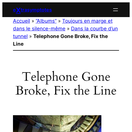
Aller
X
e
trasymptotes
au
Accueil
»
“Albums”
»
Toujours en marge et
contenu
dans le silence-même
»
Dans la courbe d’un
tunnel
»
Telephone Gone Broke, Fix the
Line
Telephone Gone
Broke, Fix the Line