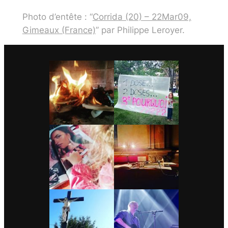
Photo d’entête : “
Corrida (20) – 22Mar09,
Gimeaux (France)
” par Philippe Leroyer.