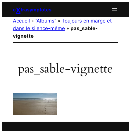
Aller
X
e
trasymptotes
au
Accueil
»
“Albums”
»
Toujours en marge et
contenu
dans le silence-même
»
pas_sable-
vignette
pas_sable-vignette