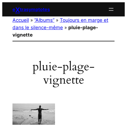
Aller
X
e
trasymptotes
au
Accueil
»
“Albums”
»
Toujours en marge et
contenu
dans le silence-même
»
pluie-plage-
vignette
pluie-plage-
vignette