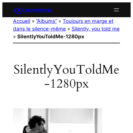
Aller
X
e
trasymptotes
au
Accueil
»
“Albums”
»
Toujours en marge et
contenu
dans le silence-même
»
Silently, you told me
»
SilentlyYouToldMe-1280px
SilentlyYouToldMe
-1280px