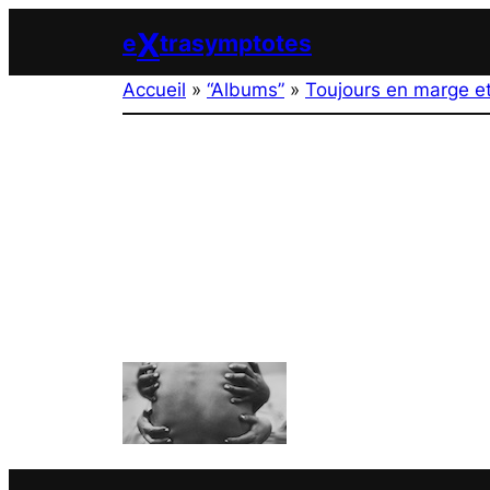
Aller
X
e
trasymptotes
au
contenu
Accueil
»
“Albums”
»
Toujours en marge e