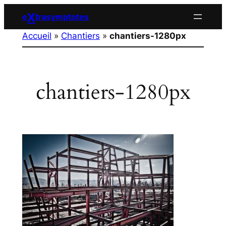
Aller
X
e
trasymptotes
au
Accueil
»
Chantiers
»
chantiers-1280px
contenu
chantiers-1280px