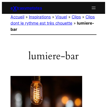
Aller
X
e
trasymptotes
au
Accueil
»
Inspirations
»
Visuel
»
Clips
»
Clips
contenu
dont le rythme est très chouette
»
lumiere-
bar
lumiere-bar