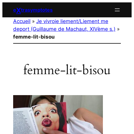
Aller
X
e
trasymptotes
au
Accueil
»
Je vivroie liement/Liement me
contenu
deport (Guillaume de Machaut, XIVème s.)
»
femme-lit-bisou
femme-lit-bisou