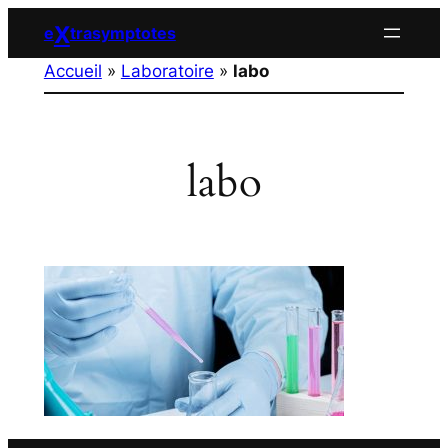
Aller
X
e
trasymptotes
au
Accueil
»
Laboratoire
»
labo
contenu
labo