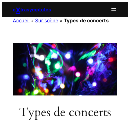
Aller
X
e
trasymptotes
au
Accueil
»
Sur scène
»
Types de concerts
contenu
Types de concerts