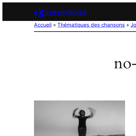
Aller
X
e
trasymptotes
au
contenu
Accueil
»
Thématiques des chansons
»
Jo
no