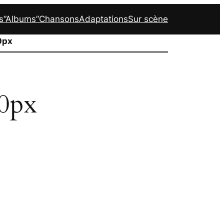
s
“Albums”
Chansons
Adaptations
Sur scène
0px
0px