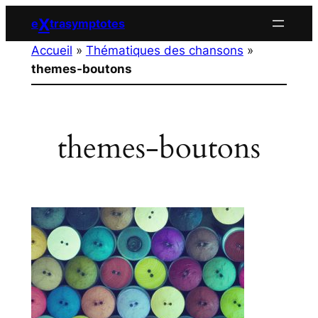
Aller
X
e
trasymptotes
au
Accueil
»
Thématiques des chansons
»
contenu
themes-boutons
themes-boutons