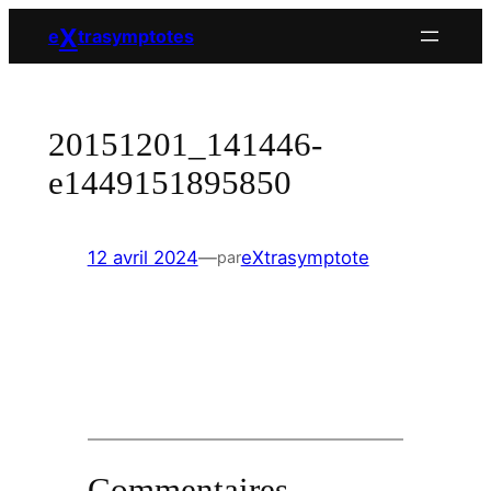
Aller
X
e
trasymptotes
au
contenu
20151201_141446-
e1449151895850
12 avril 2024
—
eXtrasymptote
par
Commentaires