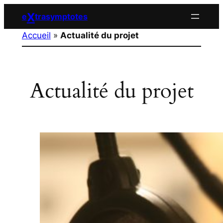
Aller
X
e
trasymptotes
au
Accueil
»
Actualité du projet
contenu
Actualité du projet