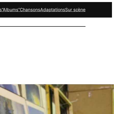
s
“Albums”
Chansons
Adaptations
Sur scène