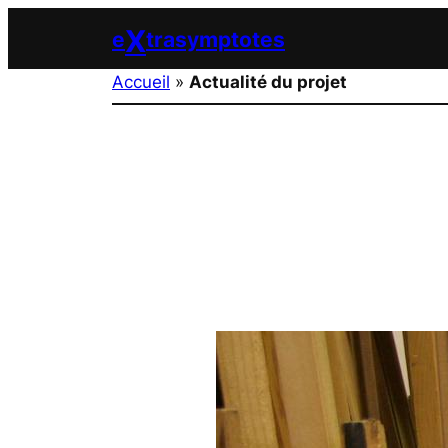
Aller
X
e
trasymptotes
au
contenu
Accueil
»
Actualité du projet