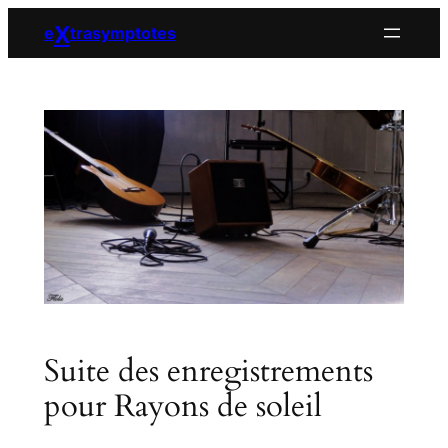
Aller
X
e
trasymptotes
au
contenu
Suite des enregistrements
pour Rayons de soleil