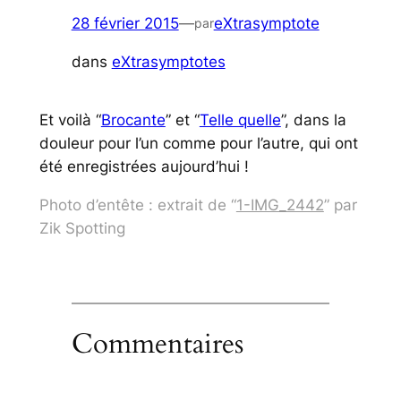
28 février 2015
—
eXtrasymptote
par
dans
eXtrasymptotes
Et voilà “
Brocante
” et “
Telle quelle
”, dans la
douleur pour l’un comme pour l’autre, qui ont
été enregistrées aujourd’hui !
Photo d’entête : extrait de “
1-IMG_2442
” par
Zik Spotting
Commentaires