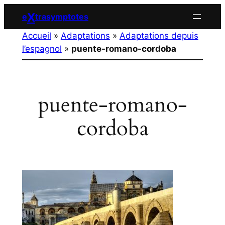
Aller
X
e
trasymptotes
au
Accueil
»
Adaptations
»
Adaptations depuis
contenu
l’espagnol
»
puente-romano-cordoba
puente-romano-
cordoba