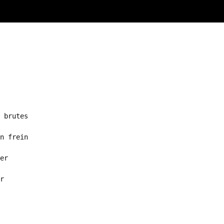
 brutes

n frein

er

r
