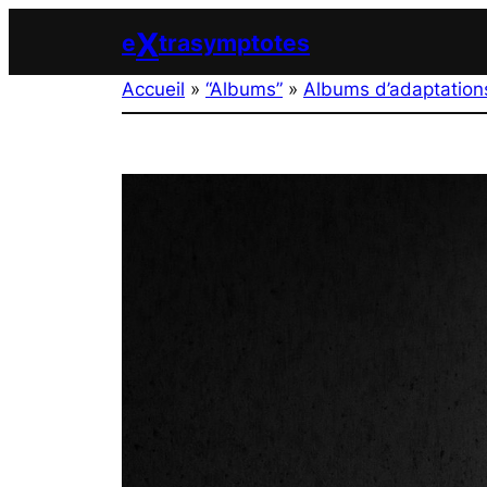
Aller
X
e
trasymptotes
au
contenu
Accueil
»
“Albums”
»
Albums d’adaptation