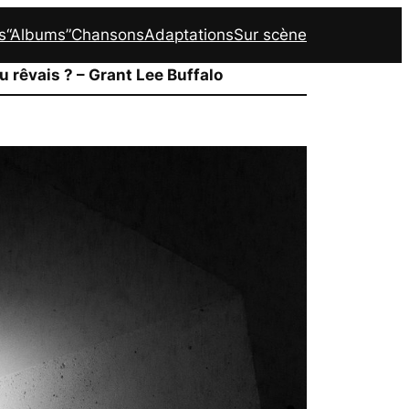
s
“Albums”
Chansons
Adaptations
Sur scène
tu rêvais ? – Grant Lee Buffalo