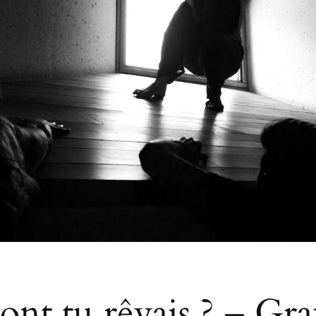
dont tu rêvais ? – Gr