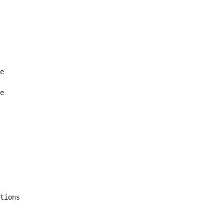
e

e

tions
