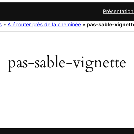
Présentation
s
»
A écouter près de la cheminée
»
pas-sable-vignett
pas-sable-vignette