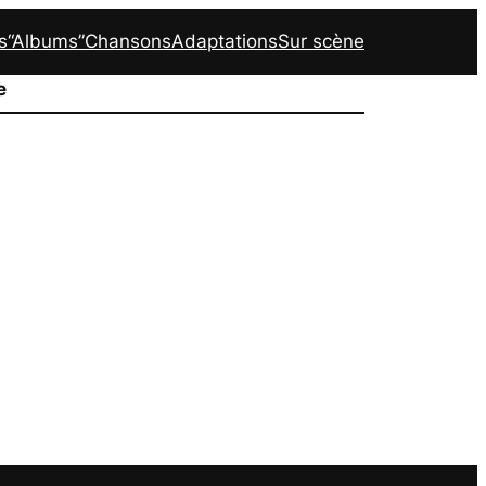
s
“Albums”
Chansons
Adaptations
Sur scène
e