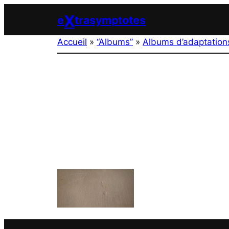
Aller
X
e
trasymptotes
au
contenu
Accueil
»
“Albums”
»
Albums d’adaptation