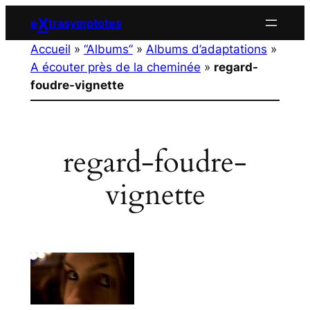
Aller
X
e
trasymptotes
au
Accueil
»
“Albums”
»
Albums d’adaptations
»
contenu
A écouter près de la cheminée
»
regard-
foudre-vignette
regard-foudre-
vignette