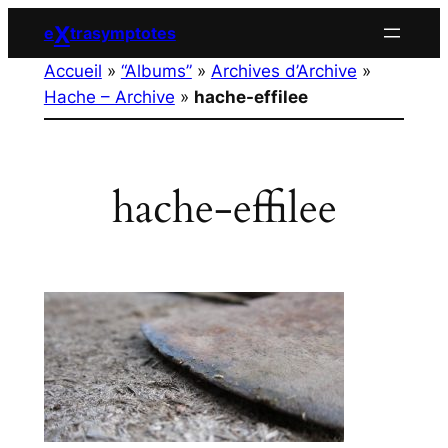
Aller
X
e
trasymptotes
au
Accueil
»
“Albums”
»
Archives d’Archive
»
contenu
Hache – Archive
»
hache-effilee
hache-effilee