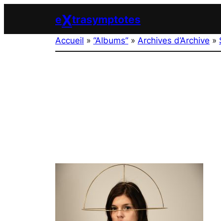
Aller
X
e
trasymptotes
au
contenu
Accueil
»
“Albums”
»
Archives d’Archive
»