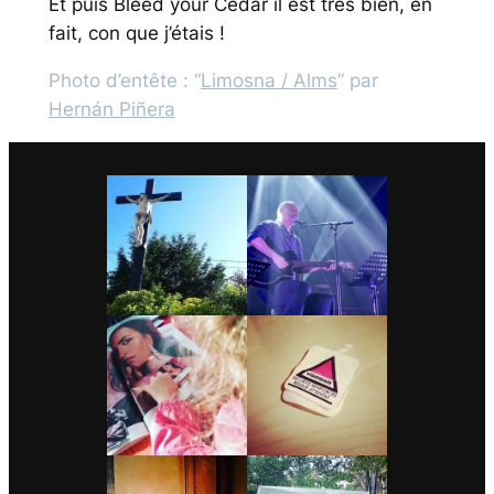
Et puis
Bleed your Cedar
il est très bien, en
fait, con que j’étais !
Photo d’entête : “
Limosna / Alms
” par
Hernán Piñera