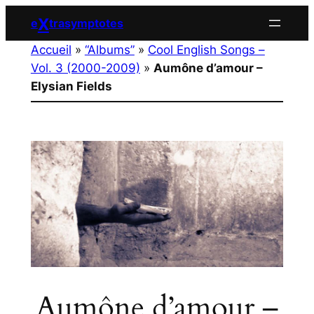
Aller
X
e
trasymptotes
au
Accueil
»
“Albums”
»
Cool English Songs –
contenu
Vol. 3 (2000-2009)
»
Aumône d’amour –
Elysian Fields
Aumône d’amour –