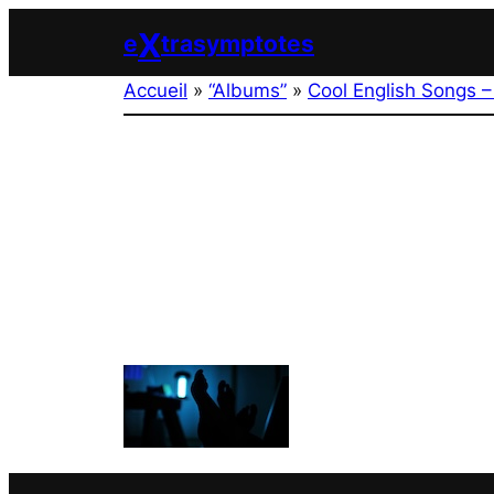
Aller
X
e
trasymptotes
au
contenu
Accueil
»
“Albums”
»
Cool English Songs –