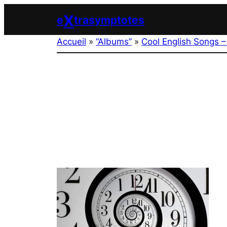
Aller
X
e
trasymptotes
au
contenu
Accueil
»
“Albums”
»
Cool English Songs –