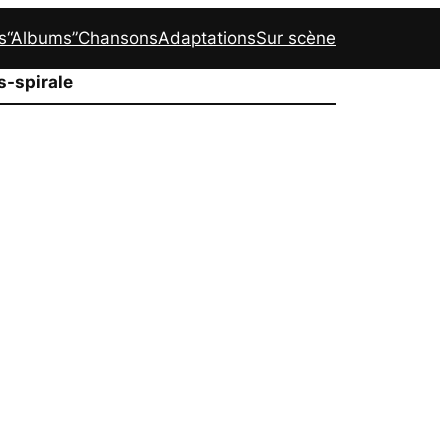
s
“Albums”
Chansons
Adaptations
Sur scène
-spirale