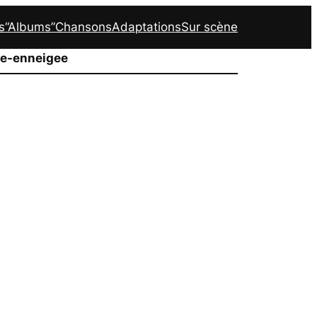
s
“Albums”
Chansons
Adaptations
Sur scène
te-enneigee