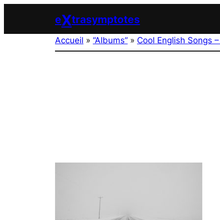
Aller
X
e
trasymptotes
au
contenu
Accueil
»
“Albums”
»
Cool English Songs –