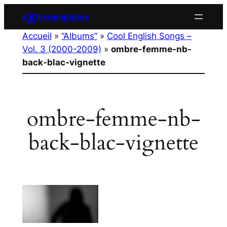
Aller
X
e
trasymptotes
au
Accueil
»
“Albums”
»
Cool English Songs –
contenu
Vol. 3 (2000-2009)
»
ombre-femme-nb-
back-blac-vignette
ombre-femme-nb-
back-blac-vignette