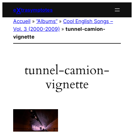
Aller
X
e
trasymptotes
au
Accueil
»
“Albums”
»
Cool English Songs –
contenu
Vol. 3 (2000-2009)
»
tunnel-camion-
vignette
tunnel-camion-
vignette