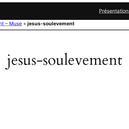
Présentation
nt – Muse
»
jesus-soulevement
jesus-soulevement