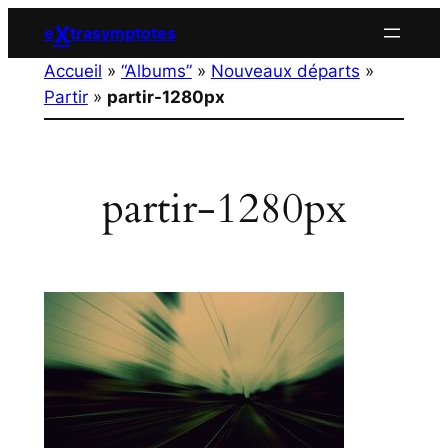
Aller
X
e
trasymptotes
au
Accueil
»
“Albums”
»
Nouveaux départs
»
contenu
Partir
»
partir-1280px
partir-1280px