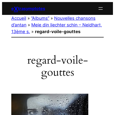
Aller
X
e
trasymptotes
au
Accueil
»
“Albums”
»
Nouvelles chansons
contenu
d’antan
»
Meie din liechter schin – Neidhart,
13ème s.
»
regard-voile-gouttes
regard-voile-
gouttes