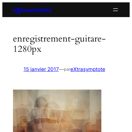
Aller
X
e
trasymptotes
au
contenu
enregistrement-guitare-
1280px
15 janvier 2017
—
eXtrasymptote
par