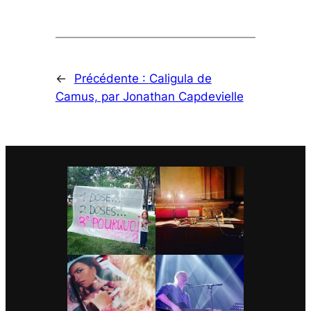
←
Précédente :
Caligula de
Camus, par Jonathan Capdevielle