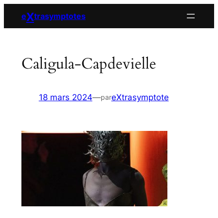
Aller
X
e
trasymptotes
au
contenu
Caligula-Capdevielle
18 mars 2024
—
eXtrasymptote
par