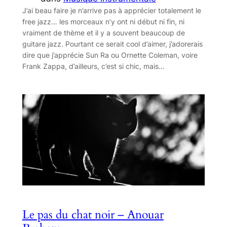
J’ai beau faire je n’arrive pas à apprécier totalement le
free jazz… les morceaux n’y ont ni début ni fin, ni
vraiment de thème et il y a souvent beaucoup de
guitare jazz. Pourtant ce serait cool d’aimer, j’adorerais
dire que j’apprécie Sun Ra ou Ornette Coleman, voire
Frank Zappa, d’ailleurs, c’est si chic, mais…
Le pas du chat noir – Anouar