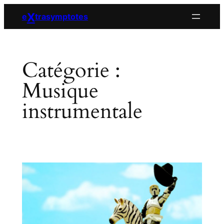
Aller
X
e
trasymptotes
au
contenu
Catégorie :
Musique
instrumentale