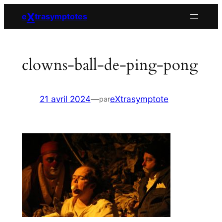
Aller
X
e
trasymptotes
au
contenu
clowns-ball-de-ping-pong
21 avril 2024
—
eXtrasymptote
par