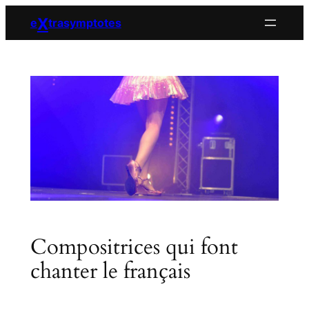
Aller
X
e
trasymptotes
au
contenu
Compositrices qui font
chanter le français