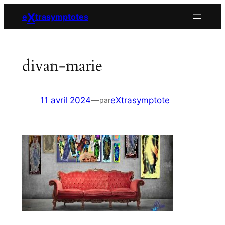
Aller
X
e
trasymptotes
au
contenu
divan-marie
11 avril 2024
—
eXtrasymptote
par