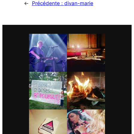
←
Précédente :
divan-marie