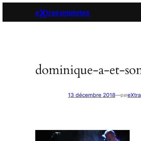
Aller
X
e
trasymptotes
au
contenu
dominique-a-et-son
13 décembre 2018
—
eXtr
par