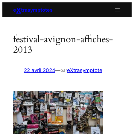
Aller
X
e
trasymptotes
au
contenu
festival-avignon-affiches-
2013
22 avril 2024
—
eXtrasymptote
par