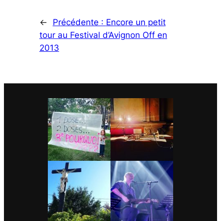
←
Précédente :
Encore un petit
tour au Festival d’Avignon Off en
2013