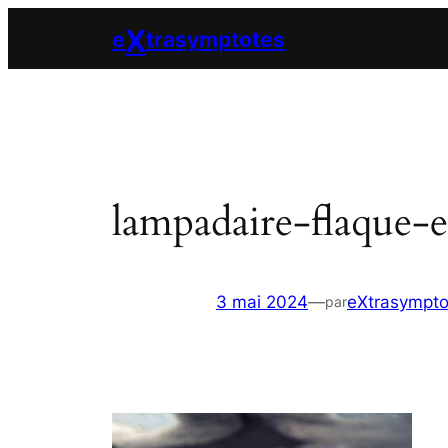
Aller
X
e
trasymptotes
au
contenu
lampadaire-flaque-
3 mai 2024
—
eXtrasympto
par