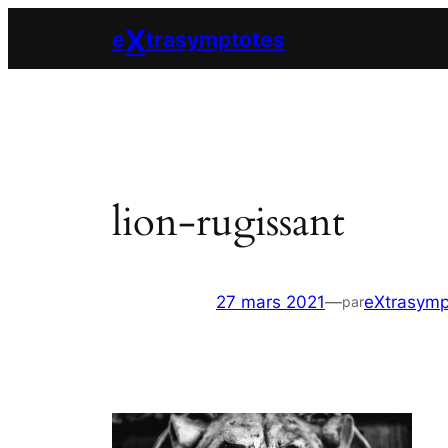
Aller
X
e
trasymptotes
au
contenu
lion-rugissant
27 mars 2021
—
eXtrasymp
par